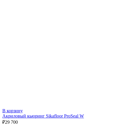
В корзину
Акриловый кьюринг Sikafloor ProSeal W
₽
29 700