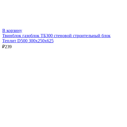
В корзину
Твинблок газоблок ТБ300 стеновой строительный блок
Теплит D500 300х250х625
₽
239