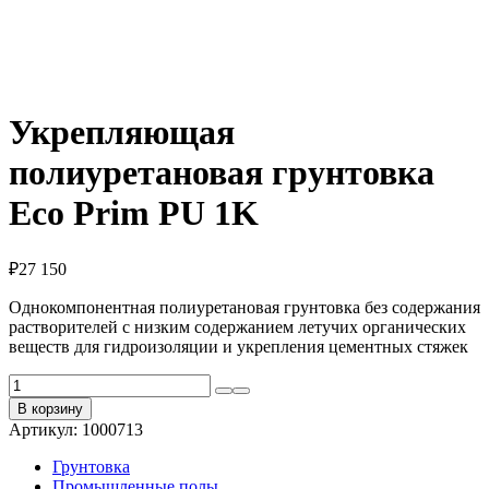
Укрепляющая
полиуретановая грунтовка
Eco Prim PU 1K
₽
27 150
Однокомпонентная полиуретановая грунтовка без содержания
растворителей с низким содержанием летучих органических
веществ для гидроизоляции и укрепления цементных стяжек
Количество
товара
В корзину
Укрепляющая
Артикул:
1000713
полиуретановая
грунтовка
Грунтовка
Eco
Промышленные полы