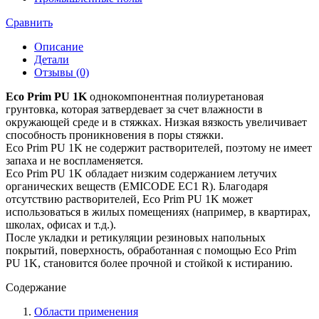
Prim
PU
Сравнить
1K
Описание
Детали
Отзывы (0)
Eco Prim PU 1K
однокомпонентная полиуретановая
грунтовка, которая затвердевает за счет влажности в
окружающей среде и в стяжках. Низкая вязкость увеличивает
способность проникновения в поры стяжки.
Eco Prim PU 1K не содержит растворителей, поэтому не имеет
запаха и не воспламеняется.
Eco Prim PU 1K обладает низким содержанием летучих
органических веществ (EMICODE EC1 R). Благодаря
отсутствию растворителей, Eco Prim PU 1K может
использоваться в жилых помещениях (например, в квартирах,
школах, офисах и т.д.).
После укладки и ретикуляции резиновых напольных
покрытий, поверхность, обработанная с помощью Eco Prim
PU 1K, становится более прочной и стойкой к истиранию.
Содержание
Области применения