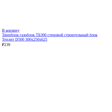
В корзину
Твинблок газоблок ТБ300 стеновой строительный блок
Теплит D500 300х250х625
₽
239