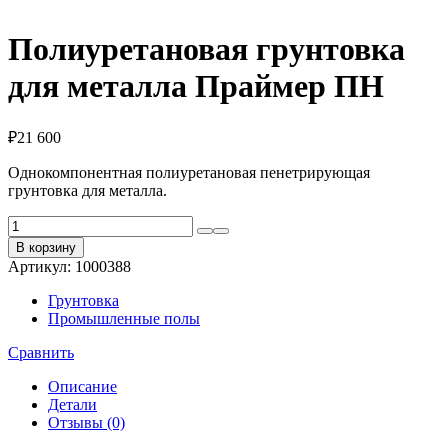
Полиуретановая грунтовка
для металла Праймер ПН
₽
21 600
Однокомпонентная полиуретановая пенетрирующая
грунтовка для металла.
Количество
товара
В корзину
Полиуретановая
Артикул:
1000388
грунтовка
для
Грунтовка
металла
Промышленные полы
Праймер
ПН
Сравнить
Описание
Детали
Отзывы (0)