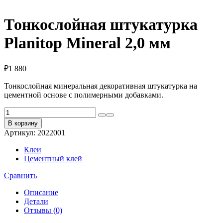
Тонкослойная штукатурка
Planitop Mineral 2,0 мм
₽
1 880
Тонкослойная минеральная декоративная штукатурка на
цементной основе с полимерными добавками.
Количество
товара
В корзину
Тонкослойная
Артикул:
2022001
штукатурка
Planitop
Клеи
Mineral
Цементный клей
2,0
мм
Сравнить
Описание
Детали
Отзывы (0)