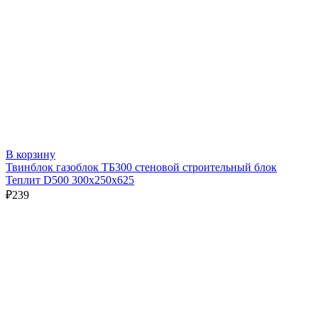
В корзину
Твинблок газоблок ТБ300 стеновой строительный блок
Теплит D500 300х250х625
₽
239