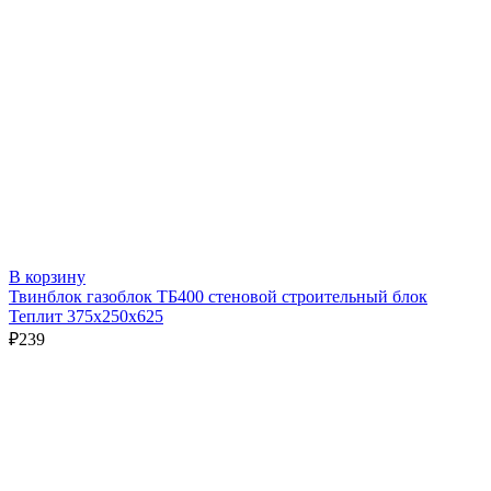
В корзину
Твинблок газоблок ТБ400 стеновой строительный блок
Теплит 375х250х625
₽
239