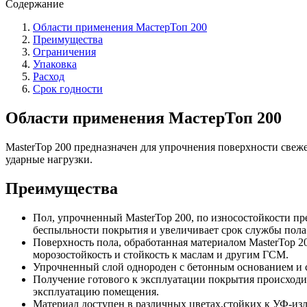
Содержание
Области применения МастерТоп 200
Преимущества
Ограничения
Упаковка
Расход
Срок годности
Области применения МастерТоп 200
MasterTop 200 предназначен для упрочнения поверхности св
ударные нагрузки.
Преимущества
Пол, упрочненный MasterTop 200, по износостойкости пре
беспыльности покрытия и увеличивает срок службы пола
Поверхность пола, обработанная материалом MasterTop 2
морозостойкость и стойкость к маслам и другим ГСМ.
Упрочненный слой однороден с бетонным основанием и со
Получение готового к эксплуатации покрытия происходит
эксплуатацию помещения.
Материал доступен в различных цветах,стойких к УФ-из