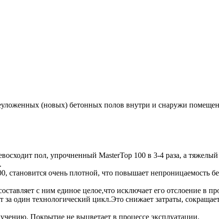
ежеуложенных (новых) бетонных полов внутри и снаружи помещ
восходит пол, упрочненный MasterTop 100 в 3-4 раза, а тяжелый 
.
00, становится очень плотной, что повышает непроницаемость бе
ставляет с ним единое целое,что исключает его отслоение в пр
 за один технологический цикл.Это снижает затраты, сокращает
лучению. Покрытие не выцветает в процессе эксплуатации.