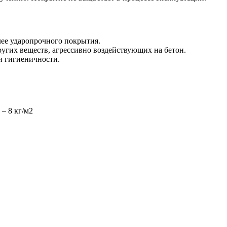
лее ударопрочного покрытия.
угих веществ, агрессивно воздействующих на бетон.
и гигиеничности.
– 8 кг/м2