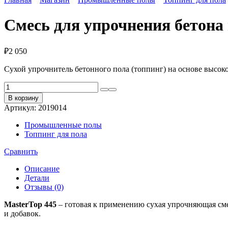
Смесь для упрочнения бетона 
₽
2 050
Сухой упрочнитель бетонного пола (топпинг) на основе высок
Количество
товара
В корзину
Смесь
Артикул:
2019014
для
упрочнения
Промышленные полы
бетона
Топпинг для пола
на
корундовой
Сравнить
основе
MasterTop
Описание
445
Детали
Отзывы (0)
MasterTop 445
– готовая к применению сухая упрочняющая см
и добавок.