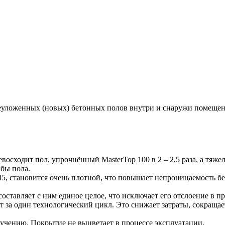
ежеуложенных (новых) бетонных полов внутри и снаружи поме
осходит пол, упрочнённый MasterTop 100 в 2 – 2,5 раза, а тяжел
бы пола.
45, становится очень плотной, что повышает непроницаемость бе
ставляет с ним единое целое, что исключает его отслоение в пр
 за один технологический цикл. Это снижает затраты, сокращает
учению. Покрытие не выцветает в процессе эксплуатации.