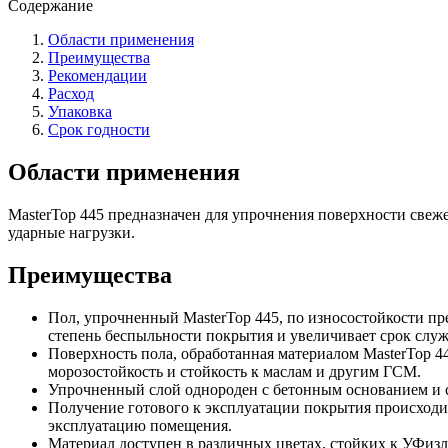
Содержание
Области применения
Преимущества
Рекомендации
Расход
Упаковка
Срок годности
Области применения
MasterTop 445 предназначен для упрочнения поверхности св
ударные нагрузки.
Преимущества
Пол, упрочненный MasterTop 445, по износостойкости прев
степень беспыльности покрытия и увеличивает срок служ
Поверхность пола, обработанная материалом MasterTop 4
морозостойкость и стойкость к маслам и другим ГСМ.
Упрочненный слой однороден с бетонным основанием и со
Получение готового к эксплуатации покрытия происходит
эксплуатацию помещения.
Материал доступен в различных цветах, стойких к УФизл