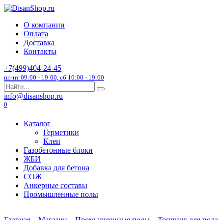
Перейти
к
О компании
содержанию
Оплата
Доставка
Контакты
+7(499)404-24-45
пн-пт 09:00 - 19:00, сб 10:00 - 19:00
Search
for:
info@disanshop.ru
0
Каталог
Герметики
Клеи
Газобетонные блоки
ЖБИ
Добавка для бетона
СОЖ
Анкерные составы
Промышленные полы
Главная
Магазин
Промышленные полы
Топпинг для пола