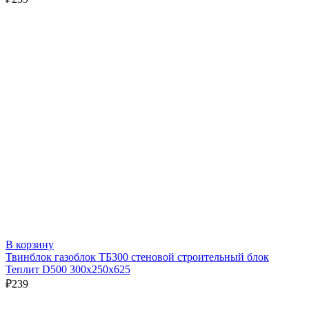
В корзину
Твинблок газоблок ТБ300 стеновой строительный блок
Теплит D500 300х250х625
₽
239