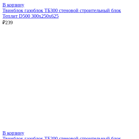
В корзину
Твинблок газоблок ТБ300 стеновой строительный блок
Теплит D500 300х250х625
₽
239
В корзину
Твинблок газоблок ТБ200 стеновой строительный блок