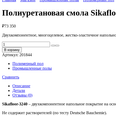
Полиуретановая смола Sikaflo
₽
73 350
Двухкомпонентное, многоцелевое, жестко-эластичное напольн
Количество
товара
В корзину
Полиуретановая
Артикул:
201844
смола
Sikafloor
Полимерный пол
3240
Промышленные полы
Сравнить
Описание
Детали
Отзывы (0)
Sikafloor-3240
– двухкомпонентное напольное покрытие на осн
Не содержит растворителей (по тесту Deutsche Bauchemie).