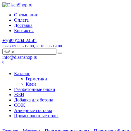
Перейти
к
О компании
содержанию
Оплата
Доставка
Контакты
+7(499)404-24-45
пн-пт 09:00 - 19:00, сб 10:00 - 19:00
Search
for:
info@disanshop.ru
0
Каталог
Герметики
Клеи
Газобетонные блоки
ЖБИ
Добавка для бетона
СОЖ
Анкерные составы
Промышленные полы
Главная
Магазин
Промышленные полы
Полимерный пол