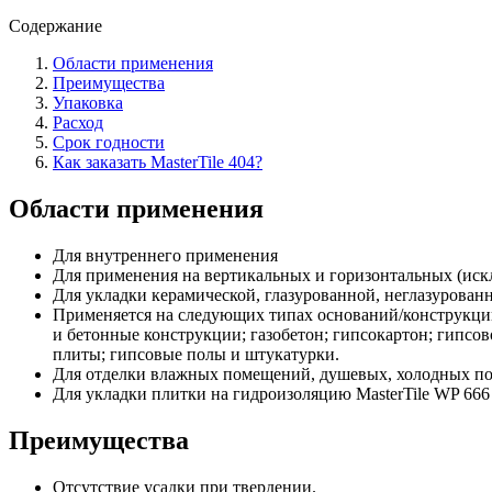
Содержание
Области применения
Преимущества
Упаковка
Расход
Срок годности
Как заказать MasterTile 404?
Области применения
Для внутреннего применения
Для применения на вертикальных и горизонтальных (иск
Для укладки керамической, глазурованной, неглазурованн
Применяется на следующих типах оснований/конструкций
и бетонные конструкции; газобетон; гипсокартон; гипсо
плиты; гипсовые полы и штукатурки.
Для отделки влажных помещений, душевых, холодных п
Для укладки плитки на гидроизоляцию MasterTile WP 666 
Преимущества
Отсутствие усадки при твердении.