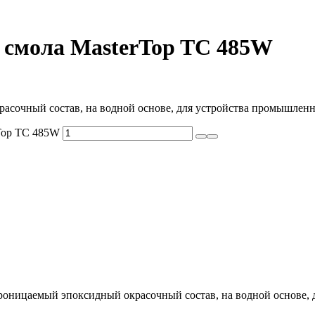
 смола MasterTop TC 485W
асочный состав, на водной основе, для устройства промышлен
rTop TC 485W
оницаемый эпоксидный окрасочный состав, на водной основе,