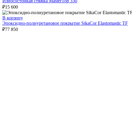
Износостойкая стяжка MasterTop 330
₽
15 600
В корзину
Эпоксидно-полиуретановое покрытие SikaСor Elastomastic TF
₽
77 850