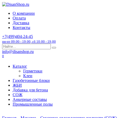
Перейти
к
О компании
содержанию
Оплата
Доставка
Контакты
+7(499)404-24-45
пн-пт 09:00 - 19:00, сб 10:00 - 19:00
Search
for:
info@disanshop.ru
0
Каталог
Герметики
Клеи
Газобетонные блоки
ЖБИ
Добавка для бетона
СОЖ
Анкерные составы
Промышленные полы
Главная
Магазин
Смазочно-охлаждающие жидкости (СОЖ)