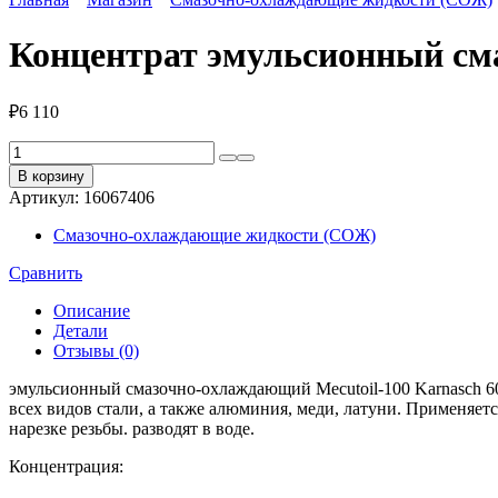
Концентрат эмульсионный сма
₽
6 110
Количество
товара
В корзину
Концентрат
Артикул:
16067406
эмульсионный
смазочно-
Смазочно-охлаждающие жидкости (СОЖ)
охлаждающий
5
Сравнить
л
Mecutoil-
Описание
100
Детали
Karnasch
Отзывы (0)
60.1100-
эмульсионный смазочно-охлаждающий Mecutoil-100 Karnasch 60
050
всех видов стали, а также алюминия, меди, латуни. Применяет
нарезке резьбы. разводят в воде.
Концентрация: