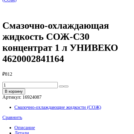
Смазочно-охлаждающая
жидкость СОЖ-С30
концентрат 1 л УНИВЕКО
4620002841164
₽
812
Количество
товара
В корзину
Смазочно-
Артикул:
16924087
охлаждающая
жидкость
Смазочно-охлаждающие жидкости (СОЖ)
СОЖ-
С30
Сравнить
концентрат
1
Описание
л
Детали