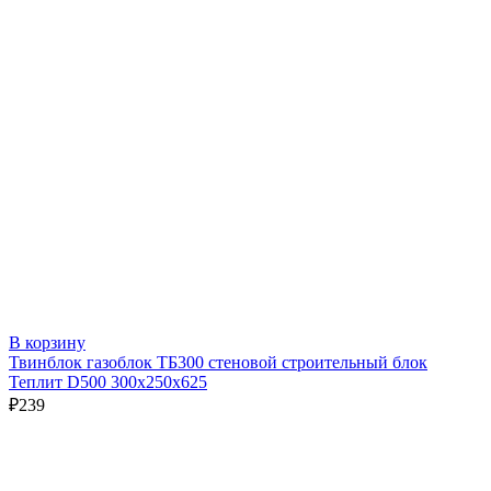
В корзину
Твинблок газоблок ТБ300 стеновой строительный блок
Теплит D500 300х250х625
₽
239