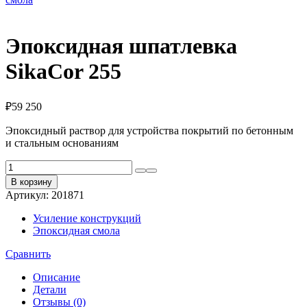
Эпоксидная шпатлевка
SikaCor 255
₽
59 250
Эпоксидный раствор для устройства покрытий по бетонным
и стальным основаниям
Количество
товара
В корзину
Эпоксидная
Артикул:
201871
шпатлевка
SikaCor
Усиление конструкций
255
Эпоксидная смола
Сравнить
Описание
Детали
Отзывы (0)