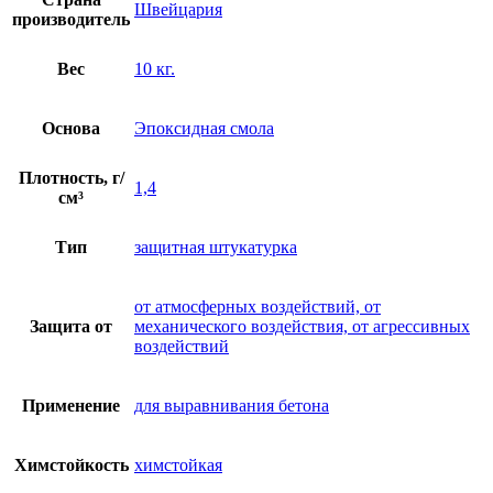
Швейцария
производитель
Вес
10 кг.
Основа
Эпоксидная смола
Плотность, г/
1,4
см³
Тип
защитная штукатурка
от атмосферных воздействий, от
Защита от
механического воздействия, от агрессивных
воздействий
Применение
для выравнивания бетона
Химстойкость
химстойкая