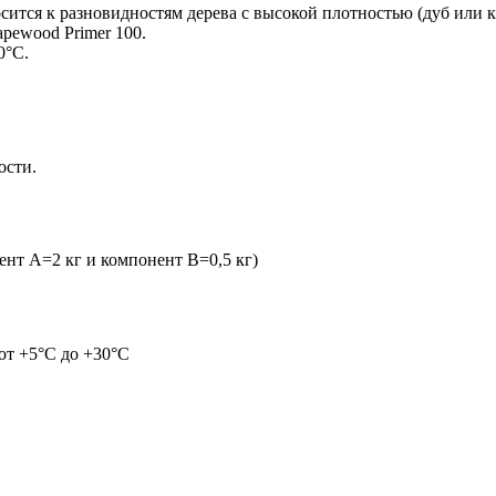
ится к разновидностям дерева с высокой плотностью (дуб или 
pewood Primer 100.
0°С.
ости.
ент А=2 кг и компонент B=0,5 кг)
от +5°С до +30°С