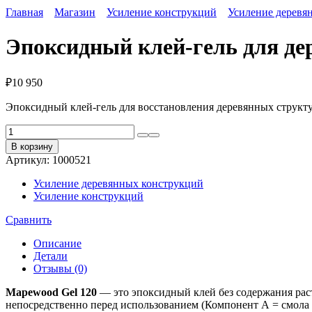
Главная
Магазин
Усиление конструкций
Усиление деревя
Эпоксидный клей-гель для де
₽
10 950
Эпоксидный клей-гель для восстановления деревянных структ
Количество
товара
В корзину
Эпоксидный
Артикул:
1000521
клей-
гель
Усиление деревянных конструкций
для
Усиление конструкций
дерева
Mapewood
Сравнить
Gel
120
Описание
Детали
Отзывы (0)
Mapewood Gel 120
— это эпоксидный клей без содержания рас
непосредственно перед использованием (Компонент А = смола 