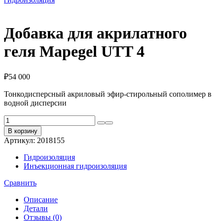
Добавка для акрилатного
геля Mapegel UTT 4
₽
54 000
Тонкодисперсный акриловый эфир-стирольный сополимер в
водной дисперсии
Количество
товара
В корзину
Добавка
Артикул:
2018155
для
акрилатного
Гидроизоляция
геля
Инъекционная гидроизоляция
Mapegel
UTT
Сравнить
4
Описание
Детали
Отзывы (0)