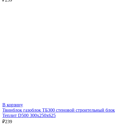
В корзину
Твинблок газоблок ТБ300 стеновой строительный блок
Теплит D500 300х250х625
₽
239