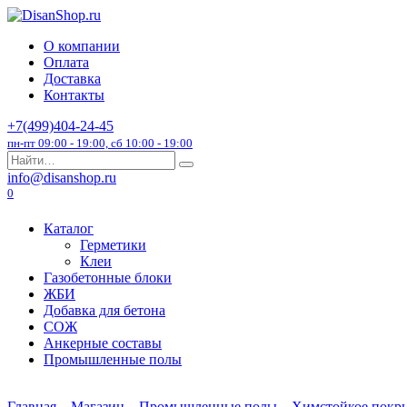
Перейти
к
О компании
содержанию
Оплата
Доставка
Контакты
+7(499)404-24-45
пн-пт 09:00 - 19:00, сб 10:00 - 19:00
Search
for:
info@disanshop.ru
0
Каталог
Герметики
Клеи
Газобетонные блоки
ЖБИ
Добавка для бетона
СОЖ
Анкерные составы
Промышленные полы
Главная
Магазин
Промышленные полы
Химстойкое покр