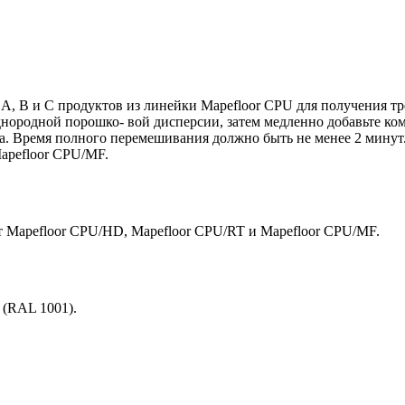
А, В и С продуктов из линейки Mapefloor CPU для получения тр
нородной порошко- вой дисперсии, затем медленно добавьте ко
а. Время полного перемешивания должно быть не менее 2 минут
apefloor CPU/MF.
т Mapefloor CPU/HD, Mapefloor CPU/RT и Mapefloor CPU/MF.
 (RAL 1001).