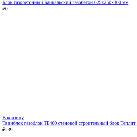
Блок газобетонный Байкальский газобетон 625х250х300 мм
₽
0
В корзину
Твинблок газоблок ТБ400 стеновой строительный блок Теплит
₽
239