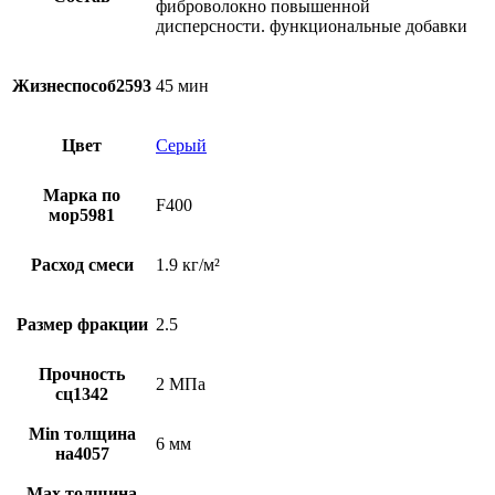
фиброволокно повышенной
дисперсности. функциональные добавки
Жизнеспособ2593
45 мин
Цвет
Серый
Марка по
F400
мор5981
Расход смеси
1.9 кг/м²
Размер фракции
2.5
Прочность
2 МПа
сц1342
Min толщина
6 мм
на4057
Max толщина