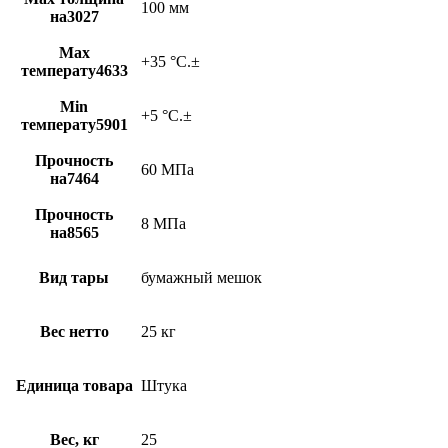
100 мм
на3027
Max
+35 °C.±
температу4633
Min
+5 °C.±
температу5901
Прочность
60 МПа
на7464
Прочность
8 МПа
на8565
Вид тары
бумажный мешок
Вес нетто
25 кг
Единица товара
Штука
Вес, кг
25