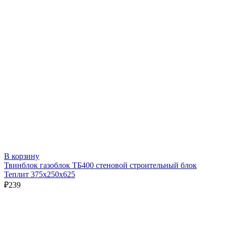
В корзину
Твинблок газоблок ТБ400 стеновой строительный блок
Теплит 375х250х625
₽
239