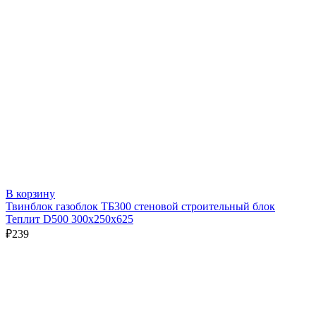
В корзину
Твинблок газоблок ТБ300 стеновой строительный блок
Теплит D500 300х250х625
₽
239