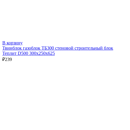
В корзину
Твинблок газоблок ТБ300 стеновой строительный блок
Теплит D500 300х250х625
₽
239