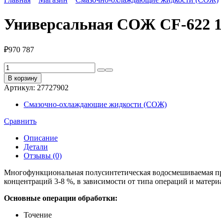
Универсальная СОЖ CF-622 1
₽
970 787
Количество
товара
В корзину
Универсальная
Артикул:
27727902
СОЖ
CF-
Смазочно-охлаждающие жидкости (СОЖ)
622
1000
Сравнить
кг
EFELE
Описание
0096704
Детали
Отзывы (0)
Многофункциональная полусинтетическая водосмешиваемая пре
концентраций 3-8 %, в зависимости от типа операций и матери
Основные операции обработки:
Точение