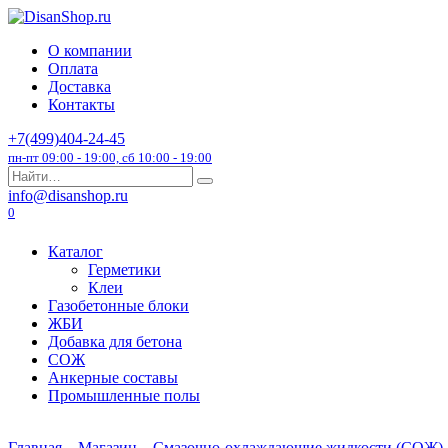
Перейти
к
О компании
содержанию
Оплата
Доставка
Контакты
+7(499)404-24-45
пн-пт 09:00 - 19:00, сб 10:00 - 19:00
Search
for:
info@disanshop.ru
0
Каталог
Герметики
Клеи
Газобетонные блоки
ЖБИ
Добавка для бетона
СОЖ
Анкерные составы
Промышленные полы
Главная
Магазин
Смазочно-охлаждающие жидкости (СОЖ)