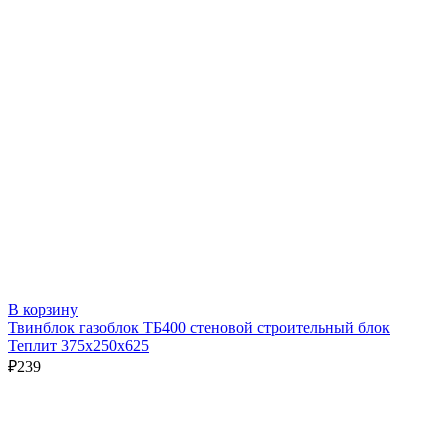
В корзину
Твинблок газоблок ТБ400 стеновой строительный блок
Теплит 375х250х625
₽
239