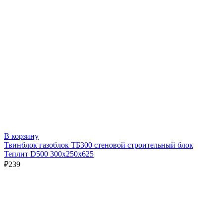
В корзину
Твинблок газоблок ТБ300 стеновой строительный блок
Теплит D500 300х250х625
₽
239