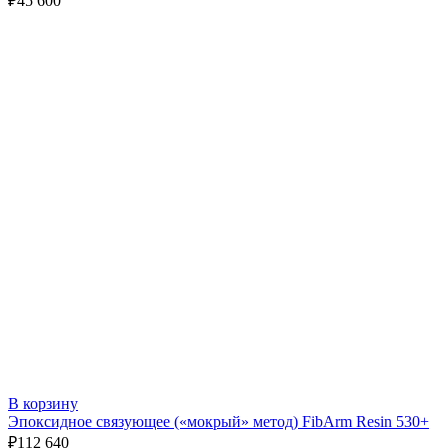
₽
45 600
В корзину
Эпоксидное связующее («мокрый» метод) FibArm Resin 530+
₽
112 640