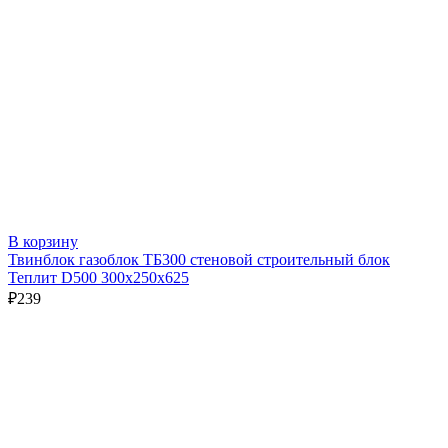
В корзину
Твинблок газоблок ТБ300 стеновой строительный блок
Теплит D500 300х250х625
₽
239