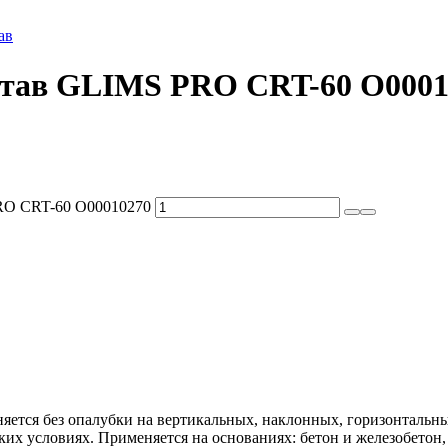
ав
став GLIMS PRO CRT-60 О0001
RO CRT-60 О00010270
ется без опалубки на вертикальных, наклонных, горизонтальн
их условиях. Применяется на основаниях: бетон и железобетон