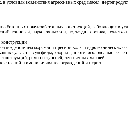
 в условиях воздействия агрессивных сред (масел, нефтепродук
тво бетонных и железобетонных конструкций, работающих в ус
ений, тоннелей, парковочных зон, подъездных эстакад, участк
 конструкций
д воздействием морской и пресной воды, гидротехнических со
ржащих сульфаты, сульфиды, хлориды, противогололедные реаген
 конструкций, ремонт ступеней, лестничных маршей
 креплений и омоноличивание ограждений и перил