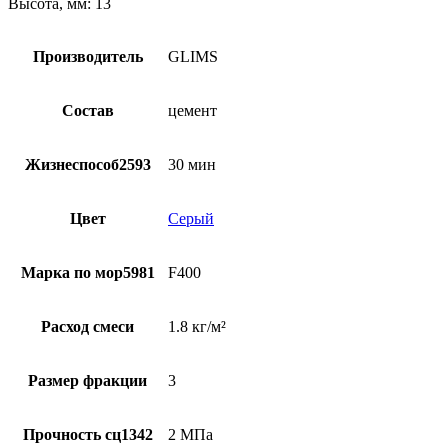
Высота, мм: 13
Производитель
GLIMS
Состав
цемент
Жизнеспособ2593
30 мин
Цвет
Серый
Марка по мор5981
F400
Расход смеси
1.8 кг/м²
Размер фракции
3
Прочность сц1342
2 МПа