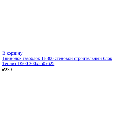
В корзину
Твинблок газоблок ТБ300 стеновой строительный блок
Теплит D500 300х250х625
₽
239