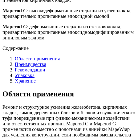
и элементов кирпичных кладок.
Maperod C
: высокодеформативные стержни из углеволокна,
предварительно пропитанные эпоксидной смолой.
Maperod G
: деформативные стержни из стекловолокна,
предварительно пропитанные эпоксидномодифицированным
виниловым эфиром.
Содержание
Области применения
Преимущества
Рекомендации
Упаковка
Хранение
Области применения
Ремонт и структурное усиления железобетона, кирпичных
кладок, камня, деревянных блоков и блоков из вулканического
туфа поврежденные при физико-механическом воздействии
или от естественных причин. Maperod C и Maperod G
применяются совместно с полотнами из линейки MapeWrap
для усиления конструкции, если необходимы вмешательства