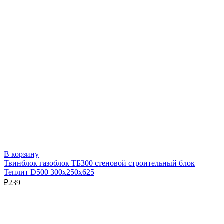
В корзину
Твинблок газоблок ТБ300 стеновой строительный блок
Теплит D500 300х250х625
₽
239