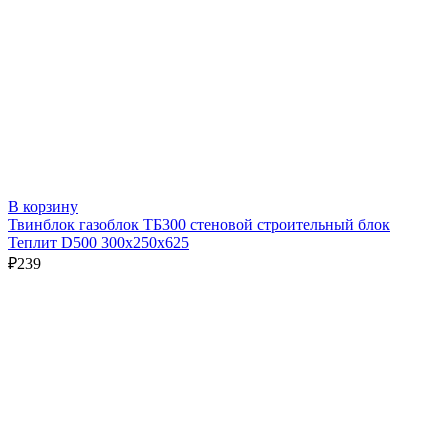
В корзину
Твинблок газоблок ТБ300 стеновой строительный блок
Теплит D500 300х250х625
₽
239