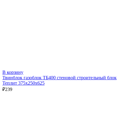
В корзину
Твинблок газоблок ТБ400 стеновой строительный блок
Теплит 375х250х625
₽
239