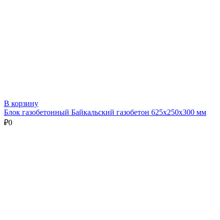
В корзину
Блок газобетонный Байкальский газобетон 625х250х300 мм
₽
0