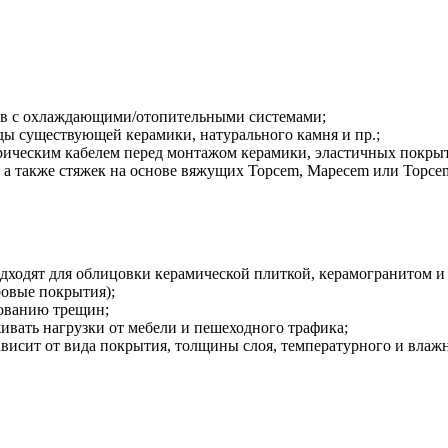
ов с охлаждающими/отопительными системами;
ды существующей керамики, натурального камня и пр.;
ическим кабелем перед монтажом керамики, эластичных покрыт
а также стяжек на основе вяжущих Topcem, Mapecem или Topcem
дходят для облицовки керамической плиткой, керамогранитом и
овые покрытия);
зованию трещин;
ивать нагрузки от мебели и пешеходного трафика;
ависит от вида покрытия, толщины слоя, температурного и вла