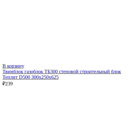
В корзину
Твинблок газоблок ТБ300 стеновой строительный блок
Теплит D500 300х250х625
₽
239