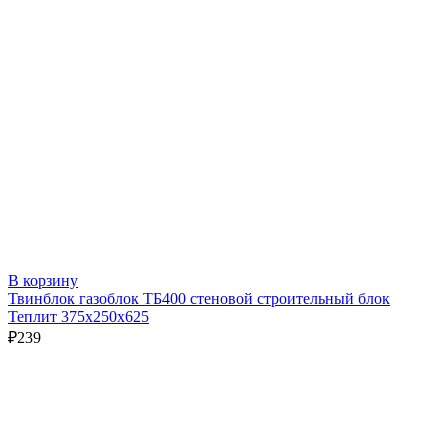
В корзину
Твинблок газоблок ТБ400 стеновой строительный блок
Теплит 375х250х625
₽
239