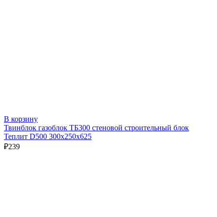
В корзину
Твинблок газоблок ТБ300 стеновой строительный блок
Теплит D500 300х250х625
₽
239