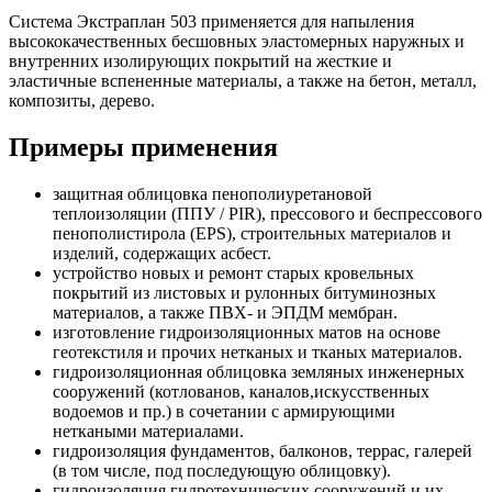
Система Экстраплан 503 применяется для напыления
высококачественных бесшовных эластомерных наружных и
внутренних изолирующих покрытий на жесткие и
эластичные вспененные материалы, а также на бетон, металл,
композиты, дерево.
Примеры применения
защитная облицовка пенополиуретановой
теплоизоляции (ППУ / PIR), прессового и беспрессового
пенополистирола (EPS), строительных материалов и
изделий, содержащих асбест.
устройство новых и ремонт старых кровельных
покрытий из листовых и рулонных битуминозных
материалов, а также ПВХ- и ЭПДМ мембран.
изготовление гидроизоляционных матов на основе
геотекстиля и прочих нетканых и тканых материалов.
гидроизоляционная облицовка земляных инженерных
сооружений (котлованов, каналов,искусственных
водоемов и пр.) в сочетании с армирующими
неткаными материалами.
гидроизоляция фундаментов, балконов, террас, галерей
(в том числе, под последующую облицовку).
гидроизоляция гидротехнических сооружений и их