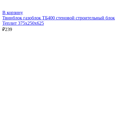
В корзину
Твинблок газоблок ТБ400 стеновой строительный блок
Теплит 375х250х625
₽
239