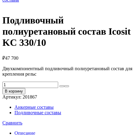
Подливочный
полиуретановый состав Icosit
KC 330/10
₽
47 700
Двухкомпонентный подливочный полиуретановый состав для
крепления рельс
Количество
товара
В корзину
Подливочный
Артикул:
201867
полиуретановый
состав
Анкерные составы
Icosit
Подливочные составы
KC
330/10
Сравнить
Описание