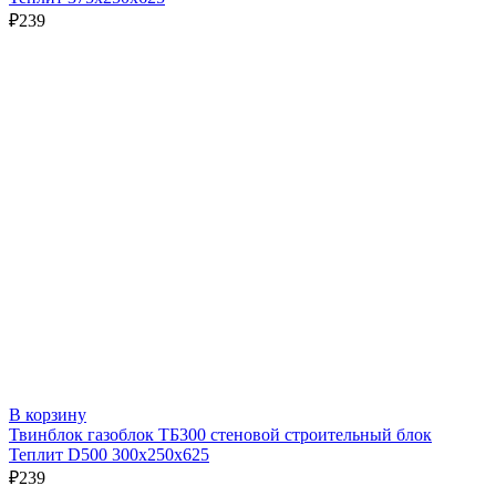
₽
239
В корзину
Твинблок газоблок ТБ300 стеновой строительный блок
Теплит D500 300х250х625
₽
239