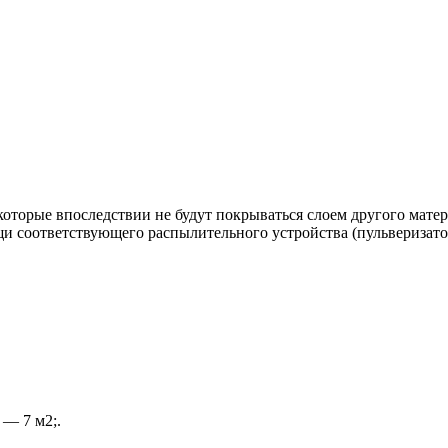
 которые впоследствии не будут покрываться слоем другого матер
ощи соответствующего распылительного устройства (пульверизат
 — 7 м2;.