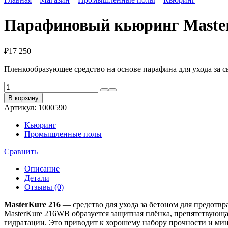
Парафиновый кьюринг Master
₽
17 250
Пленкообразующее средство на основе парафина для ухода за 
Количество
товара
В корзину
Парафиновый
Артикул:
1000590
кьюринг
MasterKure
Кьюринг
216
Промышленные полы
Сравнить
Описание
Детали
Отзывы (0)
MasterKure 216
— средство для ухода за бетоном для предотвр
MasterKure 216WB образуется защитная плёнка, препятствующа
гидратации. Это приводит к хорошему набору прочности и ми