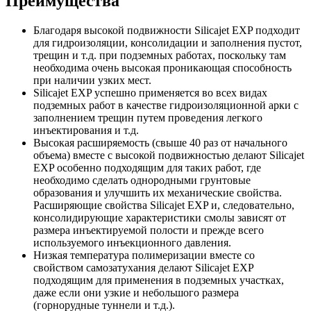
Преимущества
Благодаря высокой подвижности Silicajet EXP подходит
для гидроизоляции, консолидации и заполнения пустот,
трещин и т.д. при подземных работах, поскольку там
необходима очень высокая проникающая способность
при наличии узких мест.
Silicajet EXP успешно применяется во всех видах
подземных работ в качестве гидроизоляционной арки с
заполнением трещин путем проведения легкого
инъектирования и т.д.
Высокая расширяемость (свыше 40 раз от начального
объема) вместе с высокой подвижностью делают Silicajet
EXP особенно подходящим для таких работ, где
необходимо сделать однородными грунтовые
образования и улучшить их механические свойства.
Расширяющие свойства Silicajet EXP и, следовательно,
консолидирующие характеристики смолы зависят от
размера инъектируемой полости и прежде всего
используемого инъекционного давления.
Низкая температура полимеризации вместе со
свойством самозатухания делают Silicajet EXP
подходящим для применения в подземных участках,
даже если они узкие и небольшого размера
(горнорудные туннели и т.д.).