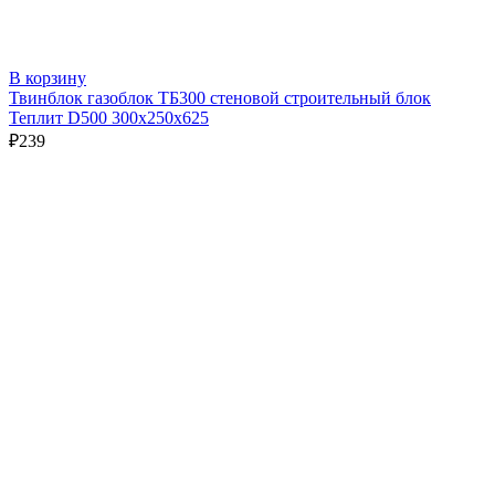
В корзину
Твинблок газоблок ТБ300 стеновой строительный блок
Теплит D500 300х250х625
₽
239