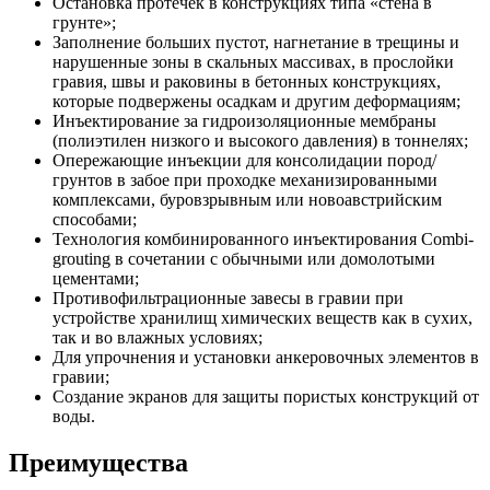
Остановка протечек в конструкциях типа «стена в
грунте»;
Заполнение больших пустот, нагнетание в трещины и
нарушенные зоны в скальных массивах, в прослойки
гравия, швы и раковины в бетонных конструкциях,
которые подвержены осадкам и другим деформациям;
Инъектирование за гидроизоляционные мембраны
(полиэтилен низкого и высокого давления) в тоннелях;
Опережающие инъекции для консолидации пород/
грунтов в забое при проходке механизированными
комплексами, буровзрывным или новоавстрийским
способами;
Технология комбинированного инъектирования Combi-
grouting в сочетании с обычными или домолотыми
цементами;
Противофильтрационные завесы в гравии при
устройстве хранилищ химических веществ как в сухих,
так и во влажных условиях;
Для упрочнения и установки анкеровочных элементов в
гравии;
Создание экранов для защиты пористых конструкций от
воды.
Преимущества