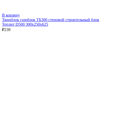
В корзину
Твинблок газоблок ТБ300 стеновой строительный блок
Теплит D500 300х250х625
₽
239