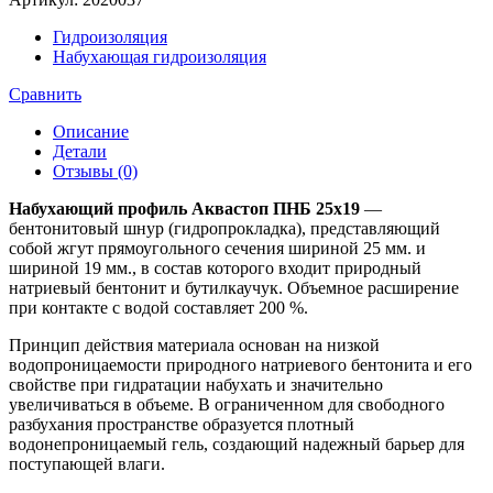
профиль
Аквастоп
Гидроизоляция
ПНБ
Набухающая гидроизоляция
(бентонитовый)
25х19
Сравнить
мм
Описание
Детали
Отзывы (0)
Набухающий профиль Аквастоп ПНБ 25х19
—
бентонитовый шнур (гидропрокладка), представляющий
собой жгут прямоугольного сечения шириной 25 мм. и
шириной 19 мм., в состав которого входит природный
натриевый бентонит и бутилкаучук. Объемное расширение
при контакте с водой составляет 200 %.
Принцип действия материала основан на низкой
водопроницаемости природного натриевого бентонита и его
свойстве при гидратации набухать и значительно
увеличиваться в объеме. В ограниченном для свободного
разбухания пространстве образуется плотный
водонепроницаемый гель, создающий надежный барьер для
поступающей влаги.