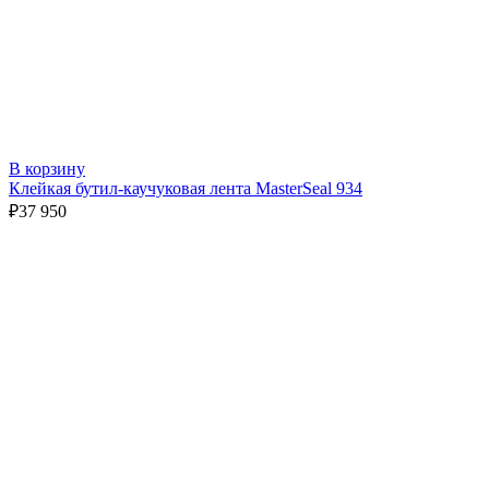
В корзину
Клейкая бутил-каучуковая лента MasterSeal 934
₽
37 950