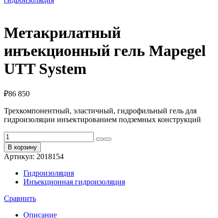
Метакрилатный
инъекционный гель Mapegel
UTT System
₽
86 850
Трехкомпонентный, эластичный, гидрофильный гель для
гидроизоляции инъектированием подземных конструкций
Количество
товара
В корзину
Метакрилатный
Артикул:
2018154
инъекционный
гель
Гидроизоляция
Mapegel
Инъекционная гидроизоляция
UTT
System
Сравнить
Описание