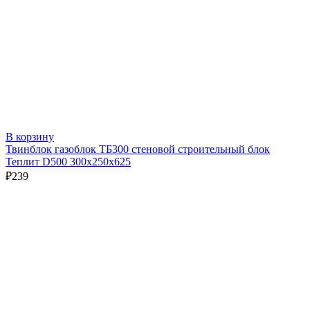
В корзину
Твинблок газоблок ТБ300 стеновой строительный блок
Теплит D500 300х250х625
₽
239