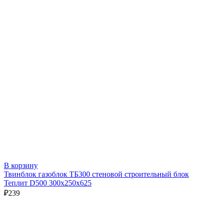
В корзину
Твинблок газоблок ТБ300 стеновой строительный блок
Теплит D500 300х250х625
₽
239