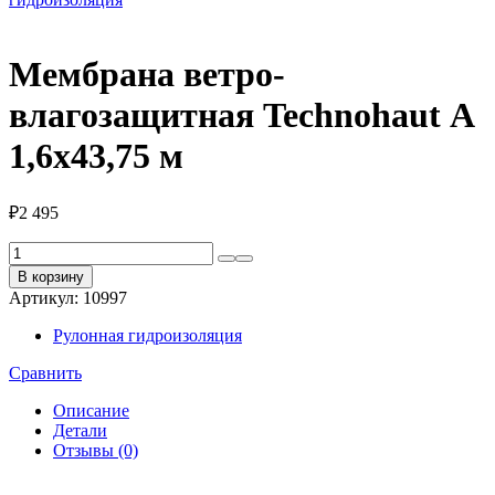
Мембрана ветро-
влагозащитная Technohaut А
1,6х43,75 м
₽
2 495
Количество
товара
В корзину
Мембрана
Артикул:
10997
ветро-
влагозащитная
Рулонная гидроизоляция
Technohaut
А
Сравнить
1,6х43,75
м
Описание
Детали
Отзывы (0)