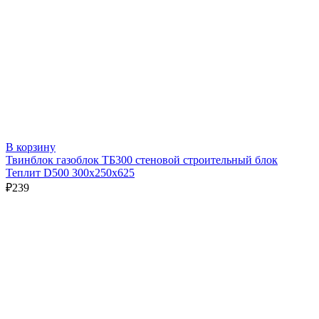
В корзину
Твинблок газоблок ТБ300 стеновой строительный блок
Теплит D500 300х250х625
₽
239