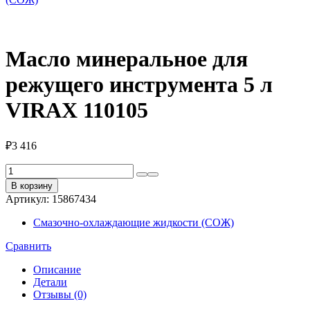
Масло минеральное для
режущего инструмента 5 л
VIRAX 110105
₽
3 416
Количество
товара
В корзину
Масло
Артикул:
15867434
минеральное
для
Смазочно-охлаждающие жидкости (СОЖ)
режущего
инструмента
Сравнить
5
л
Описание
VIRAX
Детали
110105
Отзывы (0)