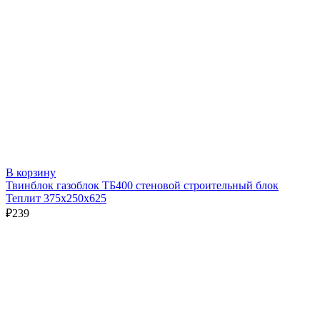
В корзину
Твинблок газоблок ТБ400 стеновой строительный блок
Теплит 375х250х625
₽
239