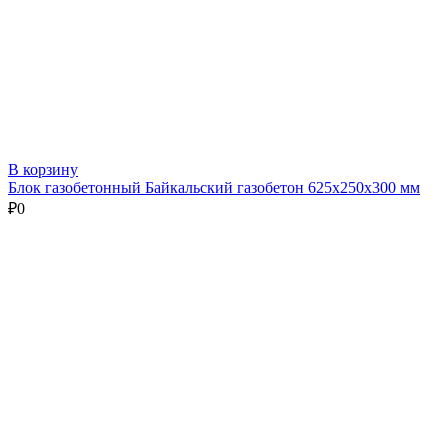
В корзину
Блок газобетонный Байкальский газобетон 625х250х300 мм
₽
0