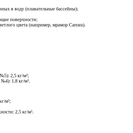
ных в воду (плавательные бассейны);
ющие поверхности;
етлого цвета (например, мрамор Carrara).
5): 2,5 кг/м²;
4): 1,8 кг/м².
г/м²;
сти: 2,5 кг/м².