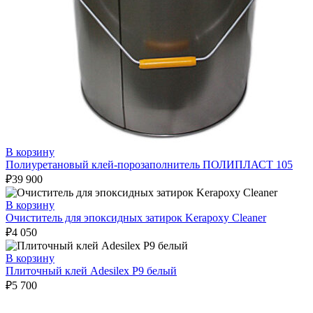
В корзину
Полиуретановый клей-порозаполнитель ПОЛИПЛАСТ 105
₽
39 900
В корзину
Очиститель для эпоксидных затирок Kerapoxy Cleaner
₽
4 050
В корзину
Плиточный клей Adesilex P9 белый
₽
5 700