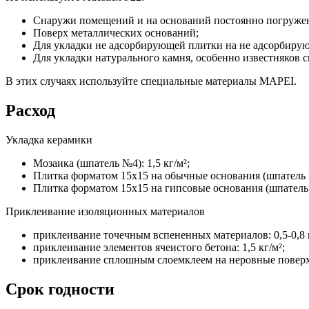
Снаружи помещений и на оснований постоянно погружен
Поверх металлических оснований;
Для укладки не адсорбирующей плитки на не адсорбиру
Для укладки натурального камня, особенно известняков св
В этих случаях используйте специальные материалы MAPEI.
Расход
Укладка керамики
Мозаика (шпатель №4): 1,5 кг/м²;
Плитка форматом 15х15 на обычные основания (шпатель №
Плитка форматом 15х15 на гипсовые основания (шпатель №
Приклеивание изоляционных материалов
приклеивание точечным вспененных материалов: 0,5-0,8 к
приклеивание элементов ячеистого бетона: 1,5 кг/м²;
приклеивание сплошным слоемклеем на неровные поверхно
Срок годности