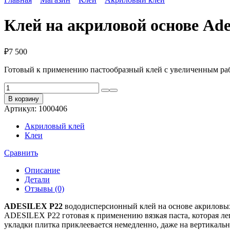
Клей на акриловой основе Ade
₽
7 500
Готовый к применению пастообразный клей с увеличенным раб
Количество
товара
В корзину
Клей
Артикул:
1000406
на
акриловой
Акриловый клей
основе
Клеи
Adesilex
P22
Сравнить
Описание
Детали
Отзывы (0)
ADESILEX P22
вододисперсионный клей на основе акриловы
ADESILEX P22 готовая к применению вязкая паста, которая ле
укладки плитка приклеевается немедленно, даже на вертикальн