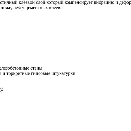
ластичный клеевой слой,который компенсирует вибрацию и дефо
 ниже, чем у цементных клеев.
елезобетонные стены.
и и торкретные гипсовые штукатурки.
у.