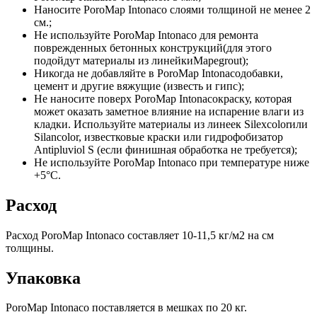
Наносите PoroMap Intonaco слоями толщиной не менее 2
см.;
Не используйте PoroMap Intonaco для ремонта
поврежденных бетонных конструкций(для этого
подойдут материалы из линейкиMapegrout);
Никогда не добавляйте в PoroMap Intonacoдобавки,
цемент и другие вяжущие (известь и гипс);
Не наносите поверх PoroMap Intonacoкраску, которая
может оказать заметное влияние на испарение влаги из
кладки. Используйте материалы из линеек Silexcolorили
Silancolor, известковые краски или гидрофобизатор
Antipluviol S (если финишная обработка не требуется);
Не используйте PoroMap Intonaco при температуре ниже
+5°C.
Расход
Расход PoroMap Intonaco составляет 10-11,5 кг/м2 на см
толщины.
Упаковка
PoroMap Intonaco поставляется в мешках по 20 кг.