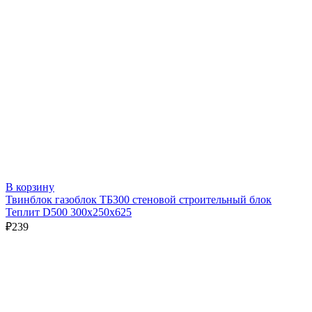
В корзину
Твинблок газоблок ТБ300 стеновой строительный блок
Теплит D500 300х250х625
₽
239