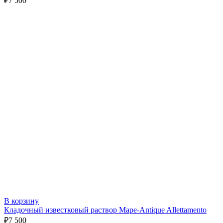
₽
7 500
В корзину
Кладочный известковый раствор Mape-Antique Allettamento
₽
7 500