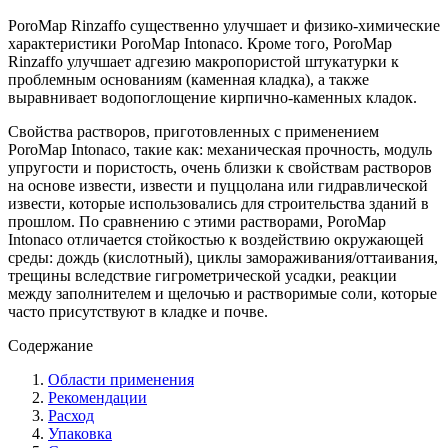
PoroMap Rinzaffo существенно улучшает и физико-химические
характеристики PoroMap Intonaco. Кроме того, PoroMap
Rinzaffo улучшает адгезию макропористой штукатурки к
проблемным основаниям (каменная кладка), а также
выравнивает водопоглощение кирпично-каменных кладок.
Свойства растворов, приготовленных с применением
PoroMap Intonaco, такие как: механическая прочность, модуль
упругости и пористость, очень близки к свойствам растворов
на основе извести, извести и пуццолана или гидравлической
извести, которые использовались для строительства зданий в
прошлом. По сравнению с этими растворами, PoroMap
Intonaco отличается стойкостью к воздействию окружающей
среды: дождь (кислотный), циклы замораживания/оттаивания,
трещины вследствие гигрометрической усадки, реакции
между заполнителем и щелочью и растворимые соли, которые
часто присутствуют в кладке и почве.
Содержание
Области применения
Рекомендации
Расход
Упаковка