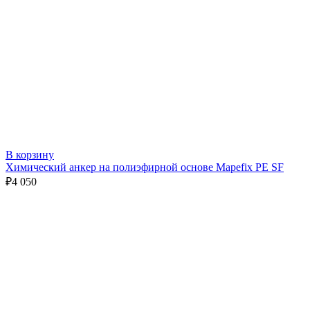
В корзину
Химический анкер на полиэфирной основе Mapefix PE SF
₽
4 050