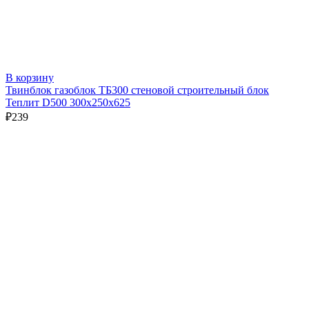
В корзину
Твинблок газоблок ТБ300 стеновой строительный блок
Теплит D500 300х250х625
₽
239