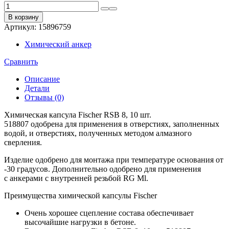
Количество
товара
В корзину
Химическая
Артикул:
15896759
капсула
Fischer
Химический анкер
RSB
8,
Сравнить
10
шт.
Описание
518807
Детали
Отзывы (0)
Химическая капсула Fischer RSB 8, 10 шт.
518807 одобрена для применения в отверстиях, заполненных
водой, и отверстиях, полученных методом алмазного
сверления.
Изделие одобрено для монтажа при температуре основания от
-30 градусов. Дополнительно одобрено для применения
с анкерами с внутренней резьбой RG Ml.
Преимущества химической капсулы Fischer
Очень хорошее сцепление состава обеспечивает
высочайшие нагрузки в бетоне.