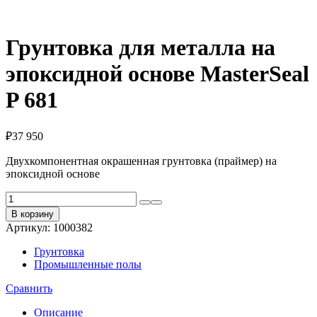
Грунтовка для металла на
эпоксидной основе MasterSeal
P 681
₽
37 950
Двухкомпонентная окрашенная грунтовка (праймер) на
эпоксидной основе
Количество
товара
В корзину
Грунтовка
Артикул:
1000382
для
металла
Грунтовка
на
Промышленные полы
эпоксидной
основе
Сравнить
MasterSeal
P
Описание