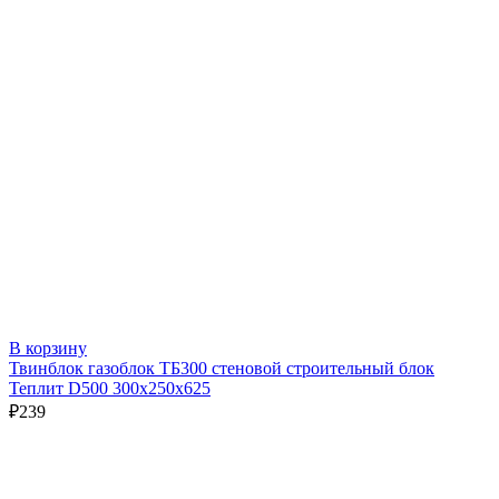
В корзину
Твинблок газоблок ТБ300 стеновой строительный блок
Теплит D500 300х250х625
₽
239