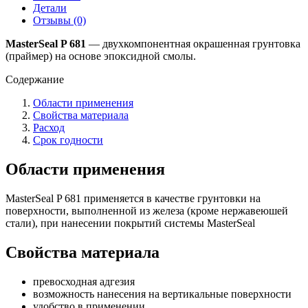
681
Детали
Отзывы (0)
MasterSeal P 681
— двухкомпонентная окрашенная грунтовка
(праймер) на основе эпоксидной смолы.
Содержание
Области применения
Свойства материала
Расход
Срок годности
Области применения
MasterSeal P 681 применяется в качестве грунтовки на
поверхности, выполненной из железа (кроме нержавеюшей
стали), при нанесении покрытий системы MasterSeal
Свойства материала
превосходная адгезия
возможность нанесения на вертикальные поверхности
удобство в применении