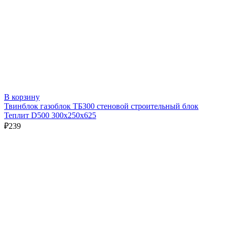
В корзину
Твинблок газоблок ТБ300 стеновой строительный блок
Теплит D500 300х250х625
₽
239