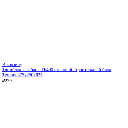
В корзину
Твинблок газоблок ТБ400 стеновой строительный блок
Теплит 375х250х625
₽
239